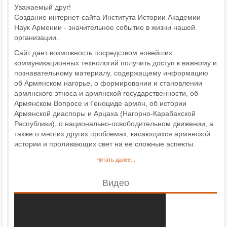
Уважаемый
друг
!
Создание
интернет
-
сайта
Института
Истории
Академии
Наук
Армении -
значительное
событие
в
жизни
нашей
организации
.
Сайт
дает
возможность посредством
новейших
коммуникационных
технологий
получить
доступ к важному и
познавательному материалу, содержащему информацию
об Армянском нагорье, о формировании и становлении
армянского этноса и армянской государственности, об
Армянском
Вопросе
и
Геноциде
армян
,
об
истории
Армянской
диаспоры и
Арцаха (Нагорно
-
Карабахской
Республики)
,
о
национально
-
освободительном
движении
,
а
также о многих других
проблемах
,
касающихся
армянской
истории и проливающих свет на ее сложные аспекты.
Читать далее...
Видео