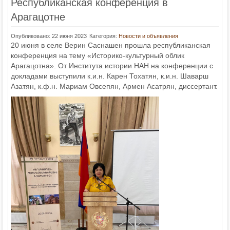
Республиканская конференция в
Арагацотне
Опубликовано: 22 июня 2023
Категория:
Новости и объявления
20 июня в селе Верин Саснашен прошла республиканская
конференция на тему «Историко-культурный облик
Арагацотна». От Института истории НАН на конференции с
докладами выступили к.и.н. Карен Тохатян, к.и.н. Шаварш
Азатян, к.ф.н. Мариам Овсепян, Армен Асатрян, диссертант.