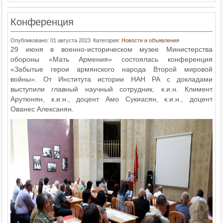
Конференция
Опубликовано: 01 августа 2023
Категория:
Новости и объявления
29 июня в военно-историческом музее Министерства
обороны «Мать Армения» состоялась конференция
«Забытые герои армянского народа Второй мировой
войны». От Института истории НАН РА с докладами
выступили главный научный сотрудник, к.и.н. Климент
Арутюнян, к.и.н., доцент Амо Сукиасян, к.и.н., доцент
Ованес Алексанян.