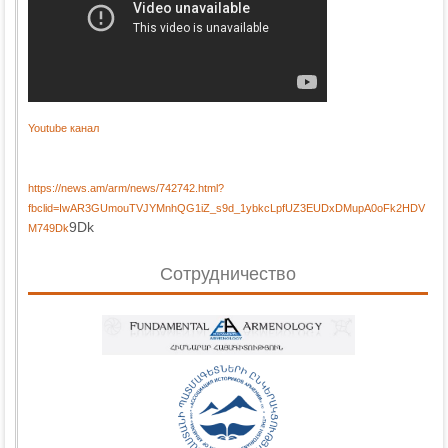
Youtube канал
https://news.am/arm/news/742742.html?
fbclid=IwAR3GUmouTVJYMnhQG1iZ_s9d_1ybkcLpfUZ3EUDxDMupA0oFk2HDV
9Dk
M749Dk
Сотрудничество