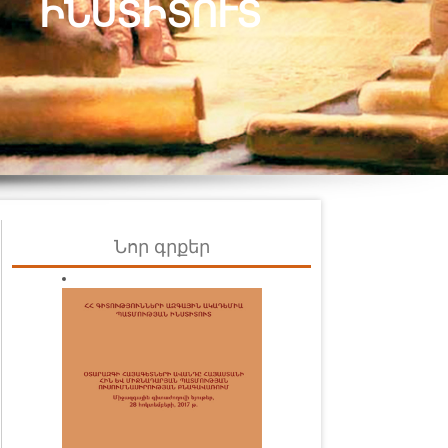
ԻՆՍՏԻՏՈՒՏ
Նոր գրքեր