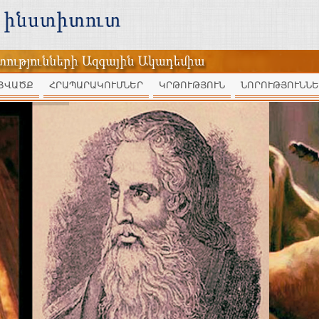
ՑՎԱԾՔ
ՀՐԱՊԱՐԱԿՈՒՄՆԵՐ
ԿՐԹՈՒԹՅՈՒՆ
ՆՈՐՈՒԹՅՈՒՆՆԵ