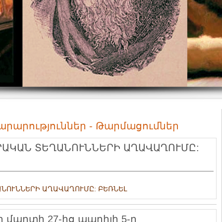
տարարություններ - Թարմացումներ
ԳՐԱԿԱՆ ՏԵՂԱՆՈՒՆՆԵՐԻ ԱՂԱՎԱՂՈՒՄԸ:
ԱՆՈՒՆՆԵՐԻ ԱՂԱՎԱՂՈՒՄԸ: ԲԵՌՆԵԼ
ի մարտի 27-ից ապրիլի 5-ը