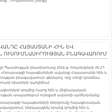
րանք", հոդվածների շարքը
ՎԱՆԴԸ ՀԱՅԱՍՏԱՆԻ ՀԻՆ ԵՎ
Ն ՈՒՍՈՒՄՆԱՍԻՐՈՒԹՅԱՆ ԲՆԱԳԱՎԱՌՈՒՄ
ի Պատմության ինստիտուտը 2016 թ. հոկտեմբերի 26-27-
ով «Օտարազգի հայագետների ավանդը Հայաստանի հին և
ության բնագավառում» թեմայով, որը տեղի կունենա
ուտի նիստերի դահլիճում:
գետների կողմից Հայոց հին և միջնադարյան
ւթյան ասպարեզում ունեցած ավանդի արժևորմանը:
տարազգի հայագետների ներդրումը հայագիտական
ագավառում, ներկայացնել նրանց կողմից հին և