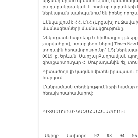
միջնադարյան պատմության, պատմական 
քաղաքակրթական և հոգևոր ոլորտների հ
ներկայումս պահպանում են իրենց որոշ
Ակնկալվում է ՀՀ, ԼՂՀ (Արցախ) ու Ջավա
մասնագետների մասնակցությունը:
Զեկուցման հայտերը և հիմնադրույթները 
շարվածքով, օտար լեզուներով Times New
տողային հեռավորությունըª 1.5) ներկայաց
0019, ք. Երևան, Մարշալ Բաղրամյան պո
գիտքարտուղար Հ. Մուրադյանին /էլ. փո
Գիտաժողովի կազմկոմիտեն իրավասու է 
հարցում:
Մանրամասն տեղեկությունների համար դի
հեռախոսահամարով:
ԳԻՏԱԺՈՂՈՎԻ ԿԱԶՄՀԱՆՁՆԱԺՈՂՈՎ
Սկիզբ
Նախորդ
92
93
94
95