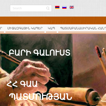
Ր
ՄԻՋԱԶԳԱՅԻՆ ԿԱՊԵՐ
ԿԱՊ
ՊԱՏՄԱԲԱՆԱՍԻՐԱԿԱՆ ՀԱՆ
ԲԱՐԻ ԳԱԼՈՒՍՏ
ՀՀ ԳԱԱ
ՊԱՏՄՈՒԹՅԱՆ