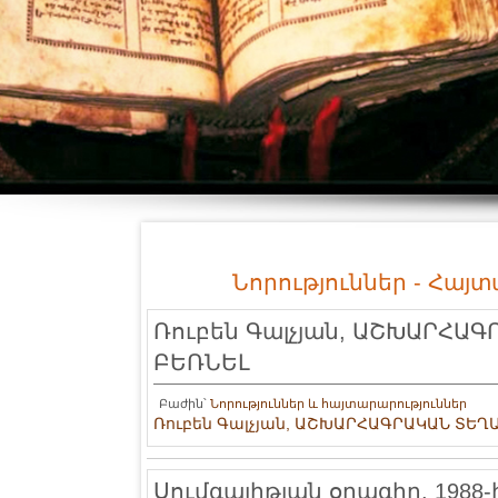
Նորություններ - Հայ
Ռուբեն Գալչյան, ԱՇԽԱՐՀԱ
ԲԵՌՆԵԼ
Բաժին՝
Նորություններ և հայտարարություններ
Ռուբեն Գալչյան, ԱՇԽԱՐՀԱԳՐԱԿԱՆ ՏԵՂ
Սումգայիթյան օրագիր. 1988-