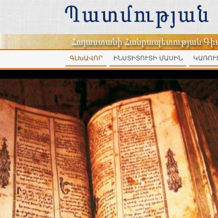
ԳԼԽԱՎՈՐ
ԻՆՍՏԻՏՈՒՏԻ ՄԱՍԻՆ
ԿԱՌՈՒ