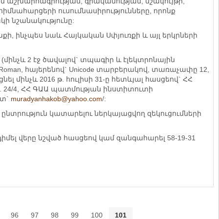
աշխարհագրության, գրականության, մշակույթի,
իմնահարցերի ուսումնասիրությունները, որոնք
ակի նշանակությունը:
խքի, ինչպես նաև Հայկական Սփյուռքի և այլ երկրների
(մինչև 2 էջ ծավալով` տպագիր և էլեկտրոնային
 Roman, հայերենով` Unicode տարբերակով, տառաչափը 12,
նել մինչև 2016 թ. հուլիսի 31-ը հետևյալ հասցեով` ՀՀ
ղ. 24/4, ՀՀ ԳԱԱ պատմության ինստիտուտի
ստ`
muradyanhakob@yahoo.com
/:
ընտրություն կատարելու ներկայացվող զեկուցումների
մել վերը նշված հասցեով կամ զանգահարել 58-19-31
96
97
98
99
100
101