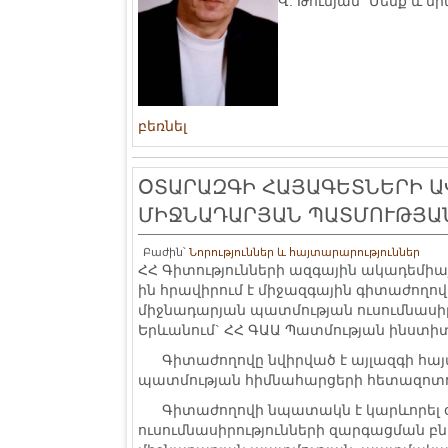
Վ. Թունյան "Մենք և ն
բեռնել
ՕՏԱՐԱԶԳԻ ՀԱՅԱԳԵՏՆԵՐԻ Ա
ՄԻՋՆԱԴԱՐՅԱՆ ՊԱՏՄՈՒԹՅԱ
Բաժին՝
Նորություններ և հայտարարություններ
ՀՀ Գիտությունների ազգային ակադեմիայ
ին հրավիրում է միջազգային գիտաժող
միջնադարյան պատմության ուսումնասիր
Երևանում` ՀՀ ԳԱԱ Պատմության ինստիտ
Գիտաժողովը նվիրված է այլազգի հայա
պատմության հիմնահարցերի հետազոտո
Գիտաժողովի նպատակն է կարևորել օ
ուսումնասիրությունների զարգացման բն