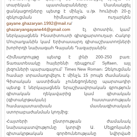
տարեկան պատմաբանները: Մասնակցել
ցանկացողները պետք է մինչև ս./թ. հունիսի 20-ը
զեկուցման հիմնադրույթն ուղարկեն
gayane.ghazaryan.1992@mail.ru
/
ghazaryangayane44@gmail.com
էլ. փոստին, կամ՝
ներկայացնեն Ինստիտուտի գիտքարտուղար Հակոբ
Մուրադյանին կամ Երիտասարդ գիտաշխատողների
խորհրդի նախագահ Գայանե Ղազարյանին:
Հիմնադրույթը պետք է լինի 200-250 բառ:
Տառատեսակը հայերենի դեպքում` Sylfaen, այլ
լեզուների պարագայում` Times New Roman։ Զեկուցման
համար տրամադրվելու է մինչև 15 րոպե ժամանակ։
Գիտական աստիճան չունեցողները պարտադիր
պետք է ներկայացնեն երաշխավորական գրություն
գիտական ղեկավարից կամ գիտական
(գիտակրթական) հաստատության
համապատասխան մասնագիտական
ստորաբաժանման կողմից:
Հայտերի ընտրության ժամանակ
նախապատվությունը կտրվի Ա. Մելքոնյանի
գիտակրթական գործունեությանը նվիրված