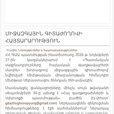
ՄԻՋԱԶԳԱՅԻՆ ԳԻՏԱԺՈՂՈՎԻ
ՀԱՅՏԱՐԱՐՈՒԹՅՈՒՆ
Բաժին՝
Նորություններ և հայտարարություններ
ՀՀ ԳԱԱ պատմության ինստիտուտը 2026 թ. նոյեմբերի
27-ին կազմակերպում է «Պատմական
սկզբնաղբյուրները հայկական գաղթավայրերի
մասին» խորագրով միջազգային գիտաժողով՝
նվիրված Մխիթարյան միաբանության հիմնադիր
Մխիթար Սեբաստացու ծննդյան 350-ամյակին:
Մասնակցել ցանկացողները մինչև սույն թվականի
սեպտեմբերի 30-ը պետք է «Հայ գաղթօջախների և
Սփյուռքի պատմության» բաժին (էլ-փոստ՝
gitazhoghovspyurq@gmail.com
) ներկայացնեն զեկուցման
հիմնադրույթները 1 էջի սահմաններում՝ ներառյալ
զեկուցման թեման, մասնակցի անունը և ազգանունը,