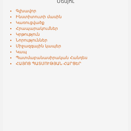
Մենյու
Գլխավոր
Ինստիտուտի մասին
Կառուցվածք
Հրապարակումներ
Կրթություն
Նորություններ
Միջազգային կապեր
Կապ
Պատմաբանասիրական Հանդես
ՀԱՅՈՑ ՊԱՏՄՈՒԹՅԱՆ ՀԱՐՑԵՐ