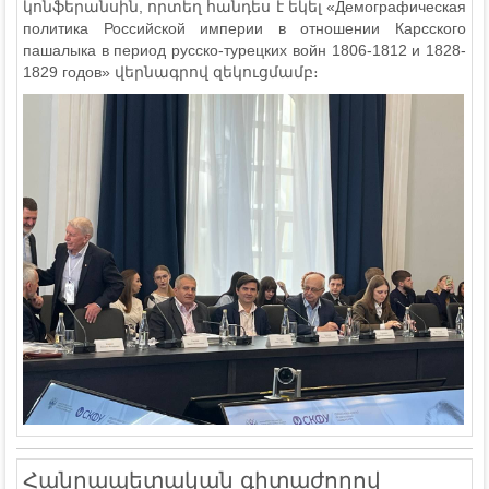
կոնֆերանսին, որտեղ հանդես է եկել «Демографическая
политика Российской империи в отношении Карсского
пашалыка в период русско-турецких войн 1806-1812 и 1828-
1829 годов» վերնագրով զեկուցմամբ։
Հանրապետական գիտաժողով