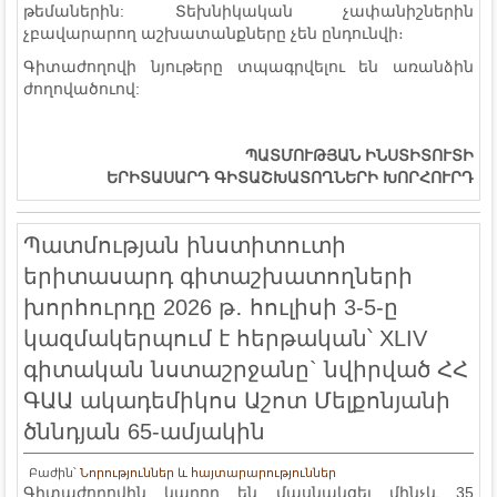
թեմաներին: Տեխնիկական չափանիշներին
չբավարարող աշխատանքները չեն ընդունվի։
Գիտաժողովի նյութերը տպագրվելու են առանձին
ժողովածուով:
ՊԱՏՄՈՒԹՅԱՆ
ԻՆՍՏԻՏՈՒՏԻ
ԵՐԻՏԱՍԱՐԴ
ԳԻՏԱՇԽԱՏՈՂՆԵՐԻ
ԽՈՐՀՈՒՐԴ
Պատմության ինստիտուտի
երիտասարդ գիտաշխատողների
խորհուրդը 2026 թ․ հուլիսի 3-5-ը
կազմակերպում է հերթական՝ XLIV
գիտական նստաշրջանը` նվիրված ՀՀ
ԳԱԱ ակադեմիկոս Աշոտ Մելքոնյանի
ծննդյան 65-ամյակին
Բաժին՝
Նորություններ և հայտարարություններ
Գիտաժողովին կարող են մասնակցել մինչև 35