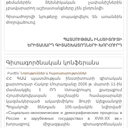
թեմաներին: Տեխնիկական չափանիշներին
չբավարարող աշխատանքները չեն ընդունվի։
Գիտաժողովի նյութերը տպագրվելու են առանձին
ժողովածուով:
ՊԱՏՄՈՒԹՅԱՆ
ԻՆՍՏԻՏՈՒՏԻ
ԵՐԻՏԱՍԱՐԴ
ԳԻՏԱՇԽԱՏՈՂՆԵՐԻ
ԽՈՐՀՈՒՐԴ
Գիտագործնական կոնֆերանս
Բաժին՝
Նորություններ և հայտարարություններ
ՀՀ ԳԱԱ պատմության ինստիտուտի գիտական
քարտուղար Հակոբ Մուրադյանը 2026 թ. մարտի 11-ին
մասնակցել է ՌԴ Ստավրոպոլ քաղաքում
Հյուսիսկովկասյան դաշնային համալսարանի
կազմակերպած ակադեմիկոս Յուրի Ալեքսանդրի
Պոլյակովի ծննդյան 105-ամյակին նվիրված՝
«Социально-экономические и демографические процессы в
России и зарубежных государствах в XVIII-XX вв.»
խորագրով միջազգային գիտագործնական